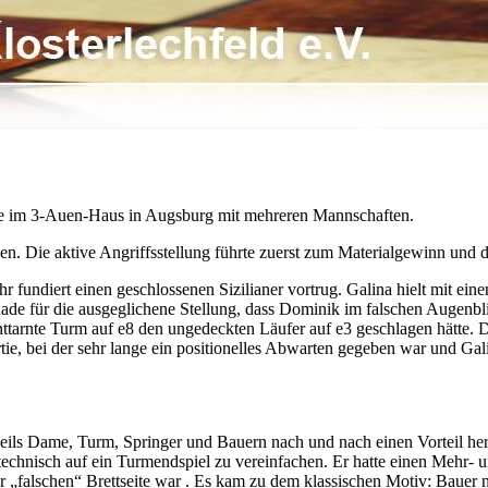
rde im 3-Auen-Haus in Augsburg mit mehreren Mannschaften.
len. Die aktive Angriffsstellung führte zuerst zum Materialgewinn und
r fundiert einen geschlossenen Sizilianer vortrug. Galina hielt mit ei
de für die ausgeglichene Stellung, dass Dominik im falschen Augenbl
ttarnte Turm auf e8 den ungedeckten Läufer auf e3 geschlagen hätte. D
tie, bei der sehr lange ein positionelles Abwarten gegeben war und Ga
jeweils Dame, Turm, Springer und Bauern nach und nach einen Vorteil 
echnisch auf ein Turmendspiel zu vereinfachen. Er hatte einen Mehr- 
r „falschen“ Brettseite war . Es kam zu dem klassischen Motiv: Bauer